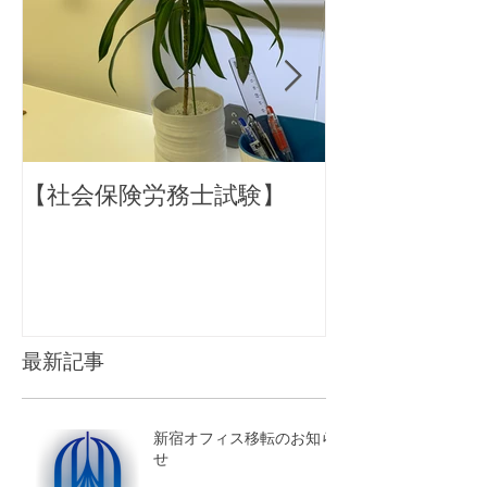
【社会保険労務士試験】
働き方改革：1
有給休暇取得
最新記事
新宿オフィス移転のお知ら
せ