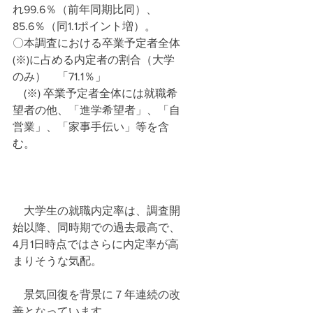
れ99.6％（前年同期比同）、
85.6％（同1.1ポイント増）。
〇本調査における卒業予定者全体
(※)に占める内定者の割合（大学
のみ）　「71.1％」
　(※) 卒業予定者全体には就職希
望者の他、「進学希望者」、「自
営業」、「家事手伝い」等を含
む。
　大学生の就職内定率は、調査開
始以降、同時期での過去最高で、
4月1日時点ではさらに内定率が高
まりそうな気配。
　景気回復を背景に７年連続の改
善となっています。