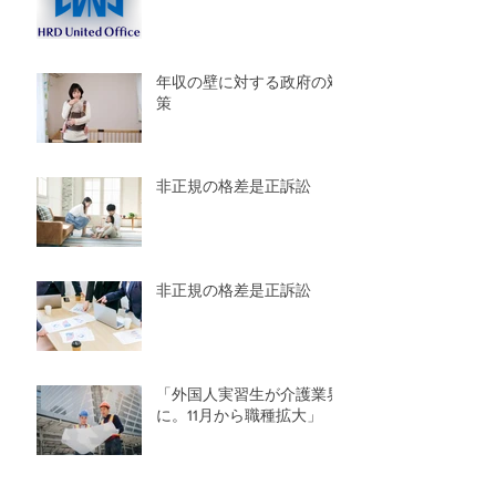
年収の壁に対する政府の対
策
非正規の格差是正訴訟
非正規の格差是正訴訟
「外国人実習生が介護業界
に。11月から職種拡大」