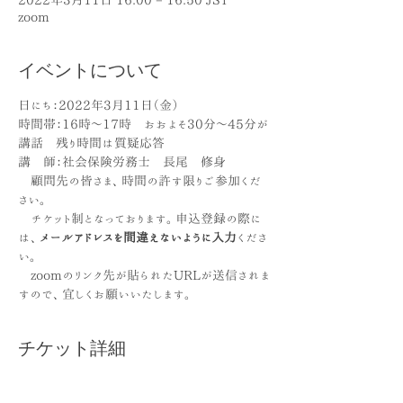
2022年3月11日 16:00 – 16:50 JST
zoom
イベントについて
日にち：2022年3月11日（金）
時間帯：16時～17時　おおよそ30分～45分が
講話　残り時間は質疑応答
講　師：社会保険労務士　長尾　修身
　顧問先の皆さま、時間の許す限りご参加くだ
さい。
　チケット制となっております。申込登録の際に
は、
メールアドレスを間違えないように入力
くださ
い。
　zoomのリンク先が貼られたURLが送信されま
すので、宜しくお願いいたします。
チケット詳細