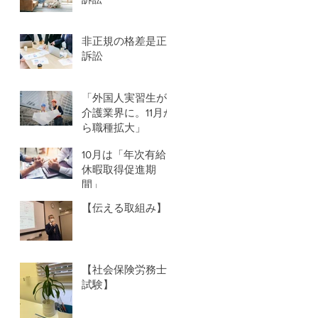
非正規の格差是正
訴訟
「外国人実習生が
介護業界に。11月か
ら職種拡大」
10月は「年次有給
休暇取得促進期
間」
【伝える取組み】
【社会保険労務士
試験】