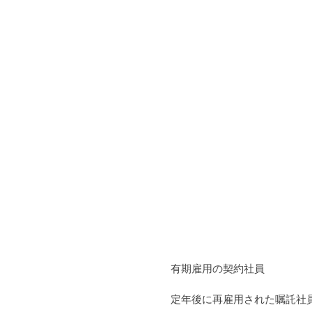
　有期雇用の契約社員
　定年後に再雇用された嘱託社