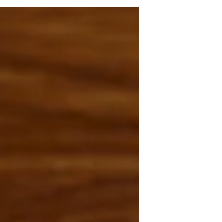
と賃金格差があるのは違法だ」 として、
会社側に是正を求めた訴訟の最高裁判決
が、 平成30年６月１日にでました。 ハマ
キョウレックス事件 長澤運輸事件 で
す。...