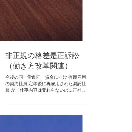
非正規の格差是正訴訟
（働き方改革関連）
今後の同一労働同一賃金に向け 有期雇用
の契約社員 定年後に再雇用された嘱託社
員 が「仕事内容は変わらないのに正社員
と賃金格差があるのは違法だ」 として、
会社側に是正を求めた訴訟の最高裁判決
が、 平成30年６月１日にでました。 ハマ
キョウレックス事件 長澤運輸事件 で