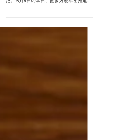
議院で審議入り
5月31日、働き方改革関連法案が衆議院本
会議で可決し、参議院に送付されまし
た。 6月4日の本日、働き方改革を推進す
るための関係法律の整備に関する法律案
について、 趣旨説明及び質疑が行われま
した。 時間外労働の上限規制 高度知識を
持つ専門職を労働時間規制から外す「脱
時間給制度...